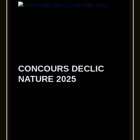
CONCOURS DECLIC
NATURE 2025
5 octobre 2025
Aucun commentaire
CONCOURS DECLIC NATURE 2025
CHARLES JULIA 4eme CONCOURS DECLIC
NATURE 2025 Les adhérents du Photo Club
de Thuir ont participé au : CONCOURS
DECLIC NATURE