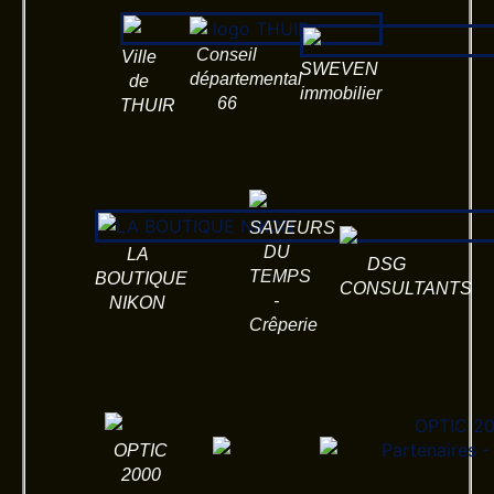
Conseil
Ville
SWEVEN
départemental
de
immobilier
66
THUIR
SAVEURS
DU
LA
DSG
TEMPS
BOUTIQUE
CONSULTANTS
-
NIKON
Crêperie
OPTIC
2000