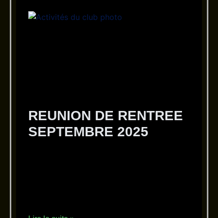
REUNION DE RENTREE
SEPTEMBRE 2025
12 septembre 2025
Aucun commentaire
REUNION DE RENTREE SEPTEMBRE 2025
REUNION DE RENTREE Septembre 2025 Le
vendredi 12 septembre 2025 s’est tenue notre
réunion de rentrée, marquant le coup d’envoi