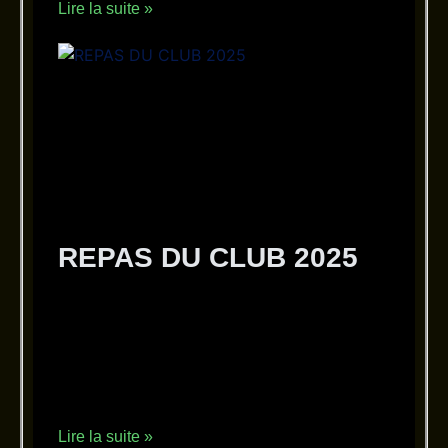
Lire la suite »
REPAS DU CLUB 2025
30 septembre 2025
Aucun commentaire
REPAS DU CLUB 2025 REPAS DU CLUB
2025 Photo Jean Jacques GUEMAIN REPAS
DU CLUB 2025, comme chaque année, le
Photo Club de Thuir s’est
Lire la suite »