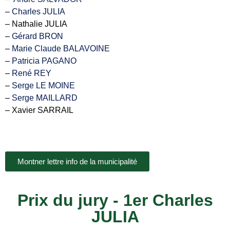
–
Charles JULIA
– Nathalie JULIA
–
Gérard BRON
–
Marie Claude BALAVOINE
–
Patricia PAGANO
–
René REY
–
Serge LE MOINE
–
Serge MAILLARD
– Xavier SARRAIL
Montner lettre info de la municipalité
Prix du jury - 1er Charles
JULIA