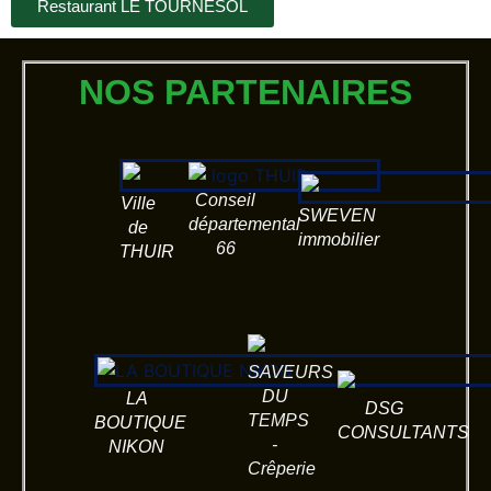
Restaurant LE TOURNESOL
NOS PARTENAIRES
Conseil
Ville
SWEVEN
départemental
de
immobilier
66
THUIR
SAVEURS
DU
LA
DSG
TEMPS
BOUTIQUE
CONSULTANTS
-
NIKON
Crêperie