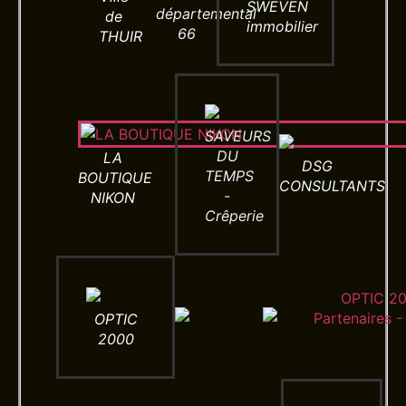
SWEVEN
départemental
de
immobilier
66
THUIR
SAVEURS
DU
LA
DSG
TEMPS
BOUTIQUE
CONSULTANTS
-
NIKON
Crêperie
OPTIC
2000