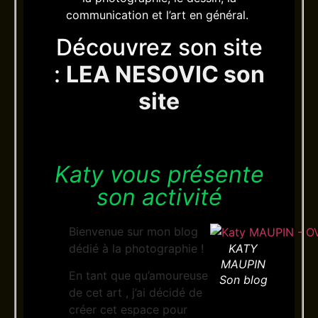
communication et l’art en général.
Découvrez son site
:
LEA NESOVIC son
site
Katy vous présente
son activité
Bienvenue sur mon blog
dédié à la photographie !
KATY
MAUPIN
En tant que qu’amoureuse
Son blog
de cet art , j’ai décidé de
créer cet espace pour