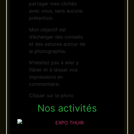
partager mes clichés
avec vous, sans aucune
prétention.
Mon objectif est
d’échanger des conseils
et des astuces autour de
la photographie.
N’hésitez pas à aller y
flâner et à laisser vos
impressions en
commentaire.
Cliquer sur la photo
Nos activités