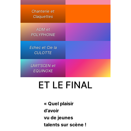
Chanterie et
Claquettes
ADM et
POLYPHONIE
Echec et Cie la
CULOTTE
L’ART’SCEN et
EQUINOXE
ET LE FINAL
« Quel plaisir
d’avoir
vu de jeunes
talents sur scène !