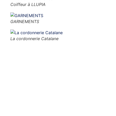
Coiffeur à LLUPIA
GARNEMENTS
La cordonnerie Catalane
Notre club Photo vous accueille t
photographie, mais aussi pour de
Actualités de nos membres
Albert GHIZZO vous présente 