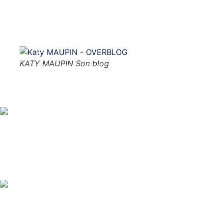
N’hésitez pas à aller y flâner et à laisser vos impressions
Cliquer sur la photo
KATY MAUPIN Son blog
Nos activités