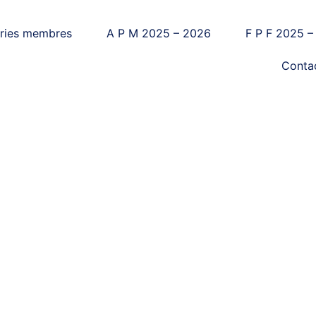
ries membres
A P M 2025 – 2026
F P F 2025 –
Conta