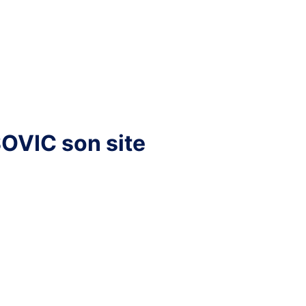
é
, le dessin, la communication et l’art en général.
OVIC son site
té
 cet espace pour partager mes clichés avec vous, sans aucu
tour de la photographie.