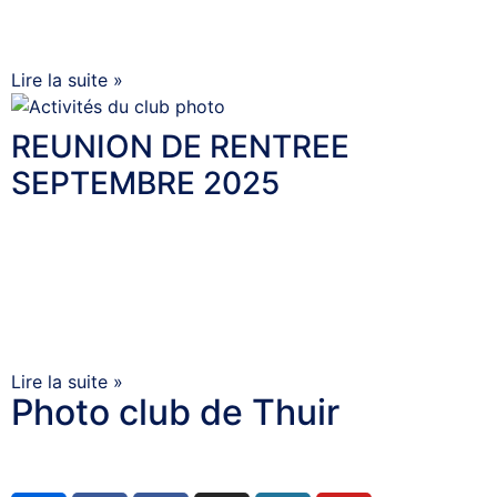
Jean Jacques GUEMAIN REPAS DU CLUB 2025, comme
chaque année, le Photo Club de Thuir s’est
Lire la suite »
REUNION DE RENTREE
SEPTEMBRE 2025
12 septembre 2025
Aucun commentaire
REUNION DE RENTREE SEPTEMBRE 2025 REUNION DE
RENTREE Septembre 2025 Le vendredi 12 septembre
2025 s’est tenue notre réunion de rentrée, marquant le
coup d’envoi
Lire la suite »
Photo club de Thuir
© 2025 All rights reserved