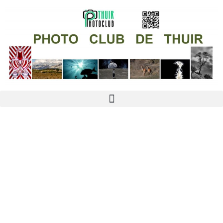
contenu
principal
Michel AUDINOT
MICHEL AUDINOT -
Ma GALERIE PHOTOS
Michel AUDINOT