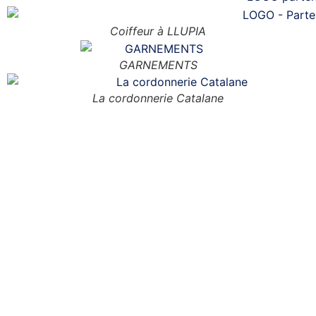
Coiffeur à LLUPIA
GARNEMENTS
La cordonnerie Catalane
Notre club Photo vous accueille
tout au long de l’année, pour
progresser dans la
photographie, mais aussi pour
des sorties, des réunions
hebdomadaires etc ….