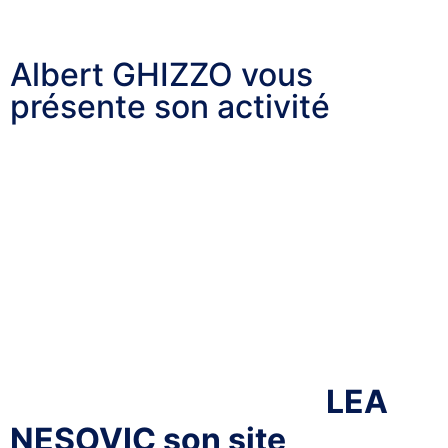
Actualités de nos membres
Albert GHIZZO vous
présente son activité
Léa vous présente son
activité
Lela est membre de notre association,
Elle est graphiste freelance passionnée par la
photographie, le dessin, la communication et l’art en
général.
Découvrez son site :
LEA
NESOVIC son site