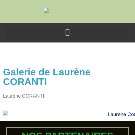
contenu
principal
Laurène Coranti
Galerie de Laurène
CORANTI
Laurène CORANTI