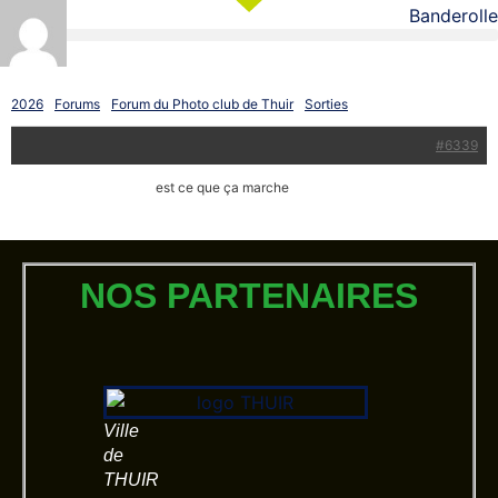
contenu
principal
Répondre à : Sorties
2026
›
Forums
›
Forum du Photo club de Thuir
›
Sorties
›
Répondre à : Sorties
7 septembre 2023 à 8:25 am
#6339
Balcaen
est ce que ça marche
Invité
NOS PARTENAIRES
Ville
de
THUIR