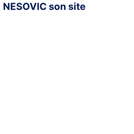
NESOVIC son site
Katy vous présente son
activité
Bienvenue sur mon blog dédié à la photographie !
En tant que qu’amoureuse de cet art , j’ai décidé de
créer cet espace pour partager mes clichés avec vous,
sans aucune prétention.
Mon objectif est d’échanger des conseils et des astuces
autour de la photographie.
N’hésitez pas à aller y flâner et à laisser vos impressions
en commentaire.